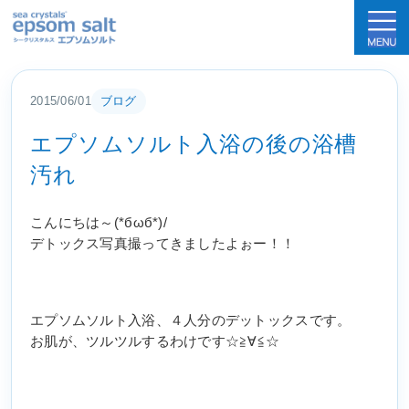
sea crystals epsom salt(シークリスタルス
2015/06/01
ブログ
エプソムソルト入浴の後の浴槽
汚れ
こんにちは～(*бωб*)/
デトックス写真撮ってきましたよぉー！！
エプソムソルト入浴、４人分のデットックスです。
お肌が、ツルツルするわけです☆≧∀≦☆