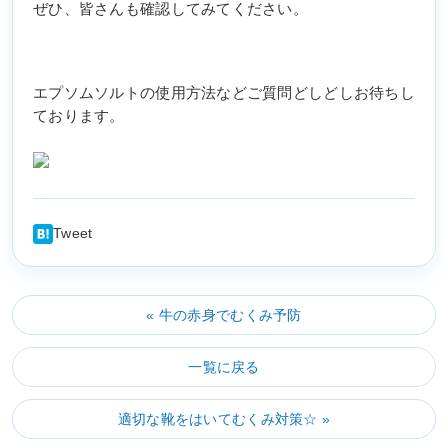
ぜひ、皆さんも確認してみてください。
エプソムソルトの使用方法などご質問どしどしお待ちし
ております。
Tweet
« 牛の赤身でむくみ予防
一覧に戻る
適切な靴をはいてむくみ対策☆ »