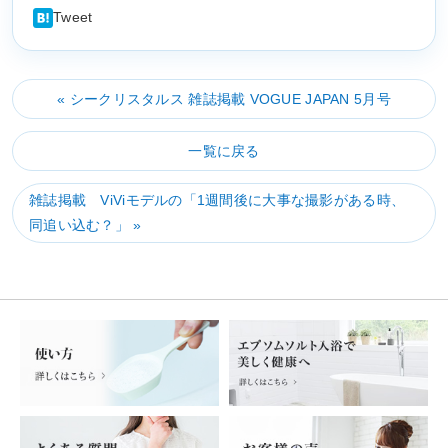
Tweet
« シークリスタルス 雑誌掲載 VOGUE JAPAN 5月号
一覧に戻る
雑誌掲載 ViViモデルの「1週間後に大事な撮影がある時、
同追い込む？」 »