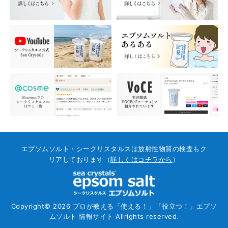
エプソムソルト・シークリスタルスは放射性物質の検査もク
リアしております（
詳しくはコチラから
）
Copyright© 2026 プロが教える「使える！」「役立つ！」エプソ
ムソルト 情報サイト Allrights reserved.