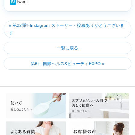
Tweet
« 第22弾✨Instagram ストーリー・投稿ありがとうございま
す
一覧に戻る
第6回 国際ヘルス&ビューティEXPO »