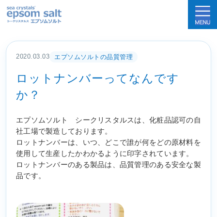
sea crystals epsom salt(シークリスタルス
2020.03.03
エプソムソルトの品質管理
ロットナンバーってなんです
か？
エプソムソルト シークリスタルスは、化粧品認可の自
社工場で製造しております。
ロットナンバーは、いつ、どこで誰が何をどの原材料を
使用して生産したかわかるように印字されています。
ロットナンバーのある製品は、品質管理のある安全な製
品です。