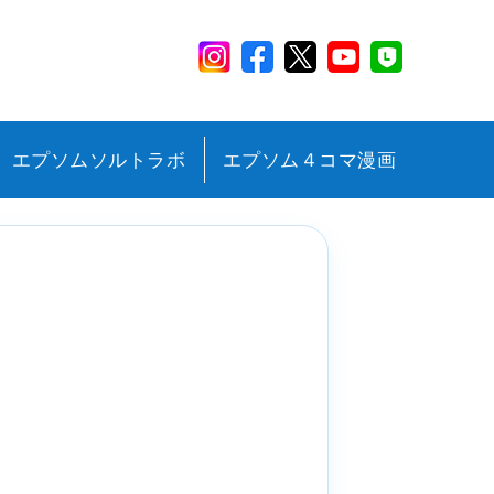
エプソムソルトラボ
エプソム４コマ漫画