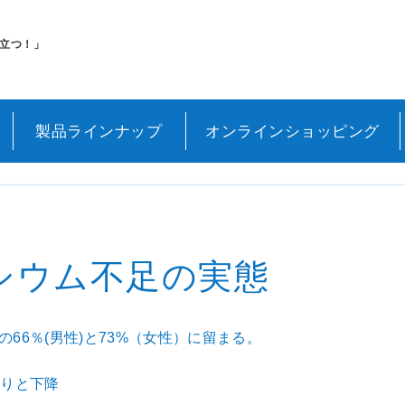
m salt(シークリスタルス エプソムソルト)
立つ！」
製品ラインナップ
オンラインショッピング
シウム不足の実態
66％(男性)と73%（女性）に留まる。
じりと下降