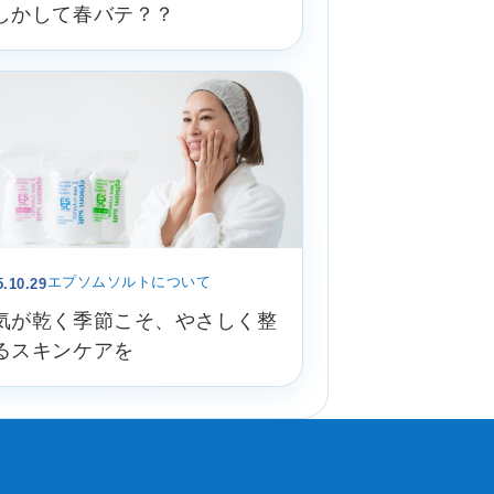
しかして春バテ？？
エプソムソルトについて
5.10.29
気が乾く季節こそ、やさしく整
るスキンケアを