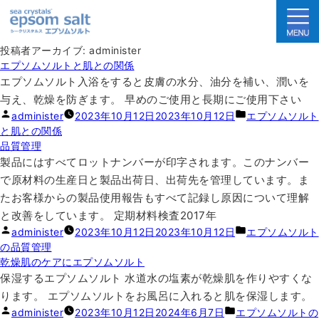
sea crystals epsom salt(シークリスタルス
投稿者アーカイブ:
administer
エプソムソルトと肌との関係
エプソムソルト入浴をすると皮膚の水分、油分を補い、潤いを
与え、乾燥を防ぎます。 早めのご使用と長期にご使用下さい
投稿者:
カテゴリー:
administer
2023年10月12日
2023年10月12日
エプソムソルト
と肌との関係
品質管理
製品にはすべてロットナンバーが印字されます。このナンバー
で原材料の生産日と製品出荷日、出荷先を管理しています。ま
たお客様からの製品使用報告もすべて記録し原因について理解
と改善をしています。 定期材料検査2017年
投稿者:
カテゴリー:
administer
2023年10月12日
2023年10月12日
エプソムソルト
の品質管理
乾燥肌のケアにエプソムソルト
保湿するエプソムソルト 水道水の塩素が乾燥肌を作りやすくな
ります。 エプソムソルトをお風呂に入れると肌を保湿します。
投稿者:
カテゴリー:
administer
2023年10月12日
2024年6月7日
エプソムソルトの