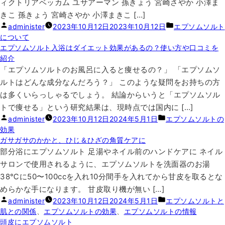
ィクトリアベッカム ユサアーマン 孫きょう 宮崎さやか 小澤ま
きこ 孫きょう 宮崎さやか 小澤まきこ […]
投稿者:
カテゴリー:
administer
2023年10月12日
2023年10月12日
エプソムソルト
について
エプソムソルト入浴はダイエット効果があるの？使い方や口コミを
紹介
「エプソムソルトのお風呂に入ると痩せるの？」 「エプソムソ
ルトはどんな成分なんだろう？」 このような疑問をお持ちの方
は多くいらっしゃるでしょう。 結論からいうと「エプソムソル
トで痩せる」という研究結果は、現時点では国内に […]
投稿者:
カテゴリー:
administer
2023年10月12日
2024年5月1日
エプソムソルトの
効果
ガサガサのかかと、ひじ＆ひざの角質ケアに
部分浴にエプソムソルト 足湯やネイル前のハンドケアに ネイル
サロンで使用されるように、エプソムソルトを洗面器のお湯
38℃に50〜100ccを入れ10分間手を入れてから甘皮を取るとな
めらかな手になります。 甘皮取り機が無い […]
投稿者:
カテゴリー:
administer
2023年10月12日
2024年5月1日
エプソムソルトと
肌との関係
、
エプソムソルトの効果
、
エプソムソルトの情報
頭皮にエプソムソルト