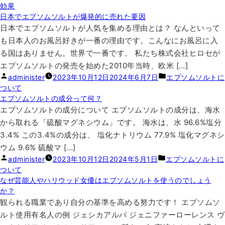
効果
日本でエプソムソルトが爆発的に売れた要因
日本でエプソムソルトが人気を集める理由とは？ なんといって
も日本人のお風呂好きが一番の理由です。こんなにお風呂に入
る国はありません。世界で一番です。 私たち株式会社ヒロセが
エプソムソルトの発売を始めた2010年当時、欧米 […]
投稿者:
カテゴリー:
administer
2023年10月12日
2024年6月7日
エプソムソルトに
ついて
エプソムソルトの成分って何？
エプソムソルトの成分について エプソムソルトの成分は、海水
から取れる「硫酸マグネシウム」です。 海水は、水 96.6%塩分
3.4% この3.4%の成分は、 塩化ナトリウム 77.9% 塩化マグネシ
ウム 9.6% 硫酸マ […]
投稿者:
カテゴリー:
administer
2023年10月12日
2024年5月1日
エプソムソルトに
ついて
なぜ芸能人やハリウッド女優はエプソムソルトを使うのでしょう
か？
観られる職業であり自分の基準を高める努力です！ エプソムソ
ルト使用有名人の例 ジェシカアルバ ジェニファーローレンス ヴ