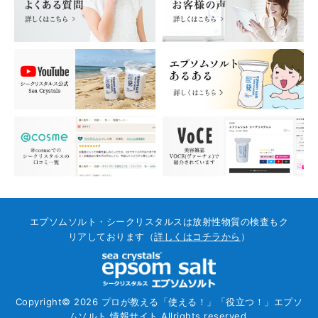
エプソムソルト・シークリスタルスは放射性物質の検査もク
リアしております（
詳しくはコチラから
）
Copyright© 2026 プロが教える「使える！」「役立つ！」エプソ
ムソルト 情報サイト Allrights reserved.