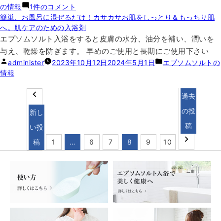
販売担当者が教えるエプソムソルトの正しい使い方 への
の情報
1件のコメント
簡単、お風呂に混ぜるだけ！カサカサお肌をしっとり＆もっちり肌
へ。肌ケアのための入浴剤
エプソムソルト入浴をすると皮膚の水分、油分を補い、潤いを
与え、乾燥を防ぎます。 早めのご使用と長期にご使用下さい
投稿者:
カテゴリー:
administer
2023年10月12日
2024年5月1日
エプソムソルトの
情報
投稿のページ送り
過去
の投
新し
稿
い投
稿
1
…
6
7
8
9
10