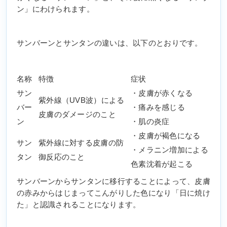
ン」にわけられます。
サンバーンとサンタンの違いは、以下のとおりです。
名称
特徴
症状
サン
・皮膚が赤くなる
紫外線（UVB波）による
バー
・痛みを感じる
皮膚のダメージのこと
ン
・肌の炎症
・皮膚が褐色になる
サン
紫外線に対する皮膚の防
・メラニン増加による
タン
御反応のこと
色素沈着が起こる
サンバーンからサンタンに移行することによって、皮膚
の赤みからはじまってこんがりした色になり「日に焼け
た」と認識されることになります。