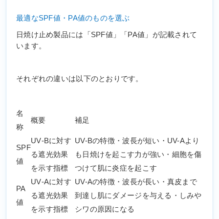
最適なSPF値・PA値のものを選ぶ
日焼け止め製品には「SPF値」「PA値」が記載されて
います。
それぞれの違いは以下のとおりです。
名
概要
補足
称
UV‐Bに対す
UV-Bの特徴・波長が短い・UV-Aより
SPF
る遮光効果
も日焼けを起こす力が強い・細胞を傷
値
を示す指標
つけて肌に炎症を起こす
UV‐Aに対す
UV-Aの特徴・波長が長い・真皮まで
PA
る遮光効果
到達し肌にダメージを与える・しみや
値
を示す指標
シワの原因になる