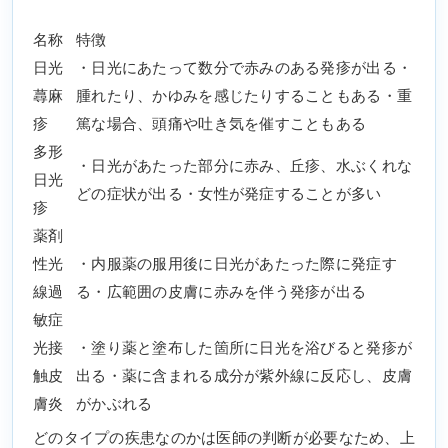
名称
特徴
日光
・日光にあたって数分で赤みのある発疹が出る・
蕁麻
腫れたり、かゆみを感じたりすることもある・重
疹
篤な場合、頭痛や吐き気を催すこともある
多形
・日光があたった部分に赤み、丘疹、水ぶくれな
日光
どの症状が出る・女性が発症することが多い
疹
薬剤
性光
・内服薬の服用後に日光があたった際に発症す
線過
る・広範囲の皮膚に赤みを伴う発疹が出る
敏症
光接
・塗り薬と塗布した箇所に日光を浴びると発疹が
触皮
出る・薬に含まれる成分が紫外線に反応し、皮膚
膚炎
がかぶれる
どのタイプの疾患なのかは医師の判断が必要なため、上