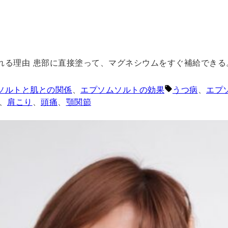
される理由 患部に直接塗って、マグネシウムをすぐ補給で
:
タグ:
ソルトと肌との関係
、
エプソムソルトの効果
うつ病
、
エプ
、
肩こり
、
頭痛
、
顎関節