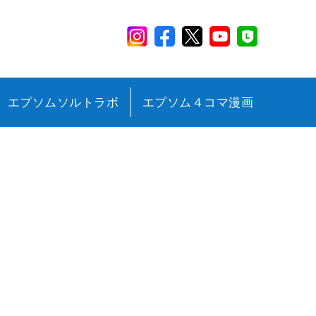
エプソムソルトラボ
エプソム４コマ漫画