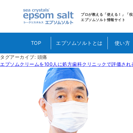
sea crystals epso
プロが教える「使える！」「役
エプソムソルト情報サイト
TOP
エプソムソルトとは
使い方
タグアーカイブ:
頭痛
エプソムクリームを100人に処方歯科クリニックで評価され