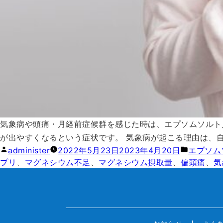
気象病や頭痛・月経前症候群を感じた時は、エプソムソルト
が出やすくなるという症状です。 気象病が起こる理由は、自 
投稿者:
カテゴリ
administer
2022年5月23日
2023年4月20日
エプソム
プリ
、
マグネシウム不足
、
マグネシウム摂取量
、
偏頭痛
、
気