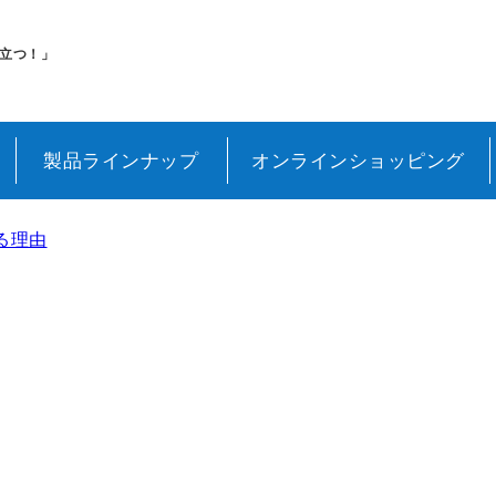
m salt(シークリスタルス エプソムソルト)
立つ！」
製品ラインナップ
オンラインショッピング
る理由