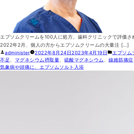
エプソムクリームを100人に処方。歯科クリニックで評価
2022年2月、個人の方からエプソムクリームの大量注 […]
投稿者:
カテゴリー
administer
2022年8月24日
2023年4月19日
エプソム
不足
、
マグネシウム摂取量
、
硫酸マグネシウム
、
線維筋痛症
気象病や頭痛に、エプソムソルト入浴