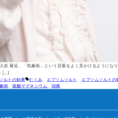
入浴 最近、「気象病」という言葉をよく見かけるようにな
[…]
ー:
タグ:
ソルトの効果
むくみ
、
エプソムソルト
、
エプソムソルトの
象病
、
硫酸マグネシウム
、
頭痛